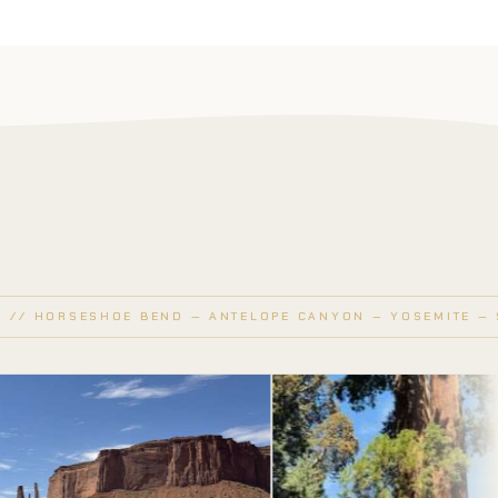
HOE BEND — ANTELOPE CANYON — YOSEMITE — SEQUOIA — 