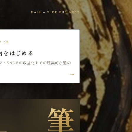
MAIN — SIDE BUSINESS
P 03
信をはじめる
グ・SNSでの収益化までの現実的な道の
→
筆