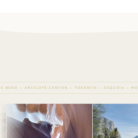
NTELOPE CANYON — YOSEMITE — SEQUOIA — MONUMENT VAL