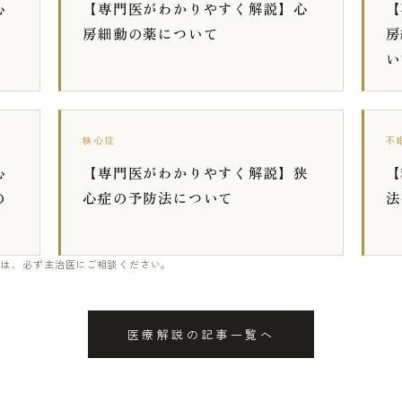
心
【専門医がわかりやすく解説】心
【
房細動の薬について
房
い
狭心症
不
心
【専門医がわかりやすく解説】狭
【
の
心症の予防法について
法
ては、必ず主治医にご相談ください。
医療解説の記事一覧へ