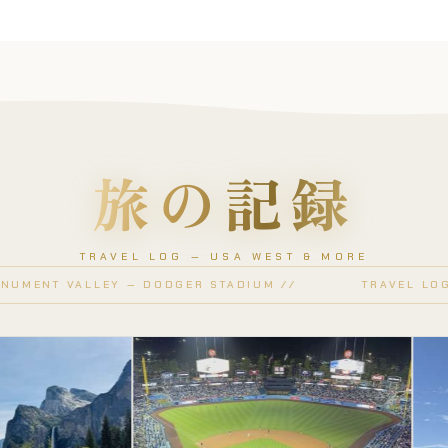
旅の記録
TRAVEL LOG — USA WEST & MORE
LEY — DODGER STADIUM //
TRAVEL LOG // HORSES