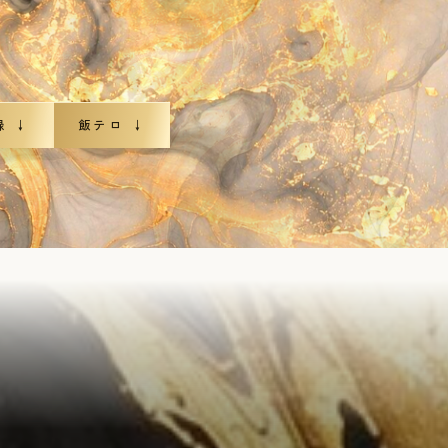
録 ↓
飯テロ ↓