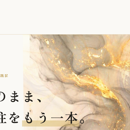
実践記
のまま、
柱を
もう一本
。