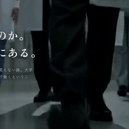
のか。
にある。
見えない鎖。大学
で働くというこ