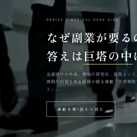
SERIES — MEDICAL DARK SIDE
なぜ副業が要る
答えは
巨塔の中
当直明けの外来、無給の研究日、医局という
病院の内側を知る医師が綴る連載「大学病院
と」。
連載を第1話から読む