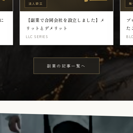
法人設立
発
に
【副業で合同会社を設立しました】メ
ブ
リットとデメリット
た
LLC SERIES
BL
副業の記事一覧へ