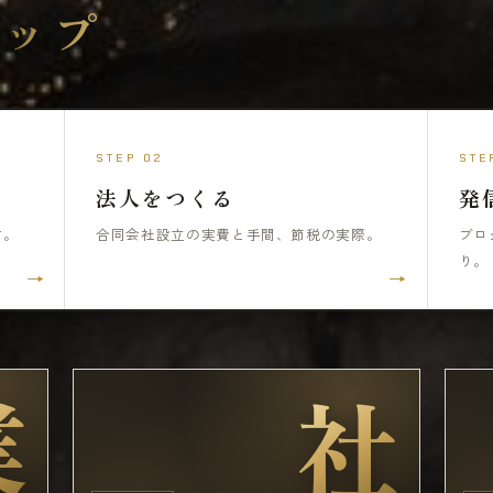
マップ
STEP 02
STE
法人をつくる
発
方。
合同会社設立の実費と手間、節税の実際。
ブロ
り。
→
→
業
社