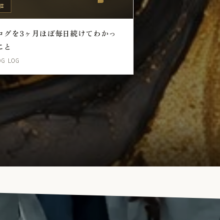
信
ログを3ヶ月ほぼ毎日続けてわかっ
こと
OG LOG