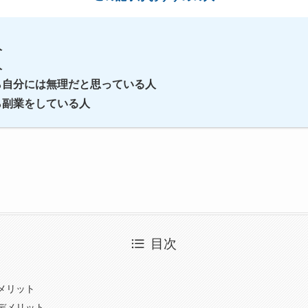
人
人
から自分には無理だと思っている人
ら副業をしている人
目次
？
メリット
デメリット