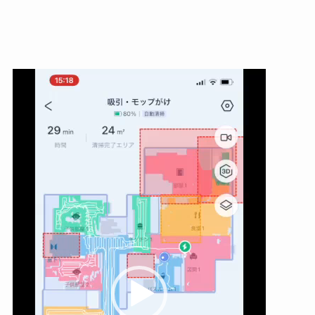
動
画
プ
レ
ー
ヤ
ー