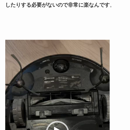
したりする必要がないので非常に楽なんです
。
動
画
プ
レ
ー
ヤ
ー