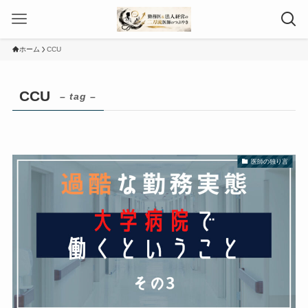
ホーム
CCU
CCU
– tag –
医師の独り言