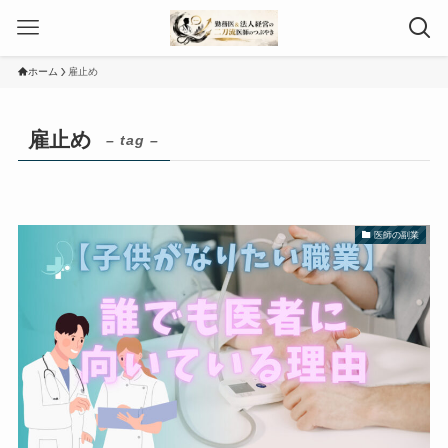
ホーム
雇止め
雇止め
– tag –
医師の副業