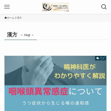
ホーム
漢方
漢方
– tag –
うつ