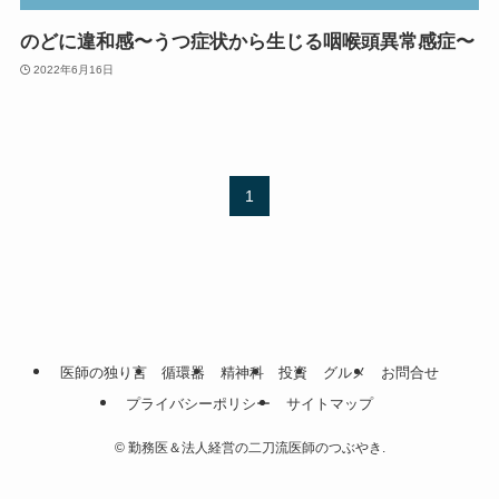
のどに違和感〜うつ症状から生じる咽喉頭異常感症〜
2022年6月16日
1
医師の独り言
循環器
精神科
投資
グルメ
お問合せ
プライバシーポリシー
サイトマップ
©
勤務医＆法人経営の二刀流医師のつぶやき.