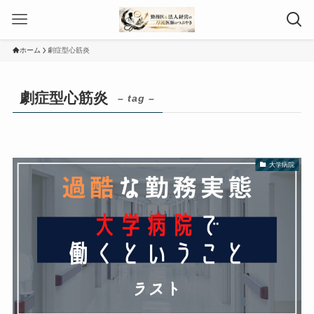
ホーム
劇症型心筋炎
劇症型心筋炎
– tag –
大学病院