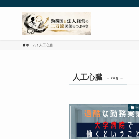
ホーム
人工心臓
人工心臓
– tag –