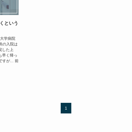
くという
 大学病院
供の入院は
院した上
も早く帰っ
が... 前
1