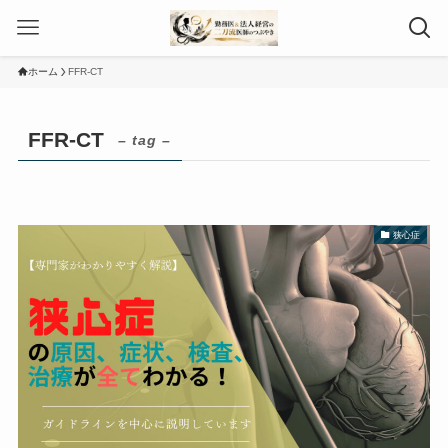
ホーム
FFR-CT
FFR-CT
– tag –
狭心症