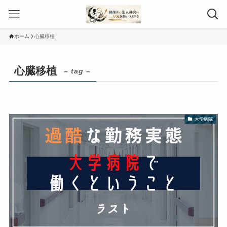
ホーム
心臓移植
心臓移植
– tag –
大学病院