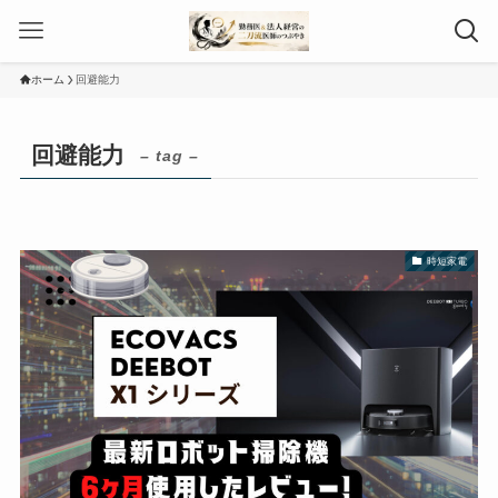
ホーム
回避能力
回避能力
– tag –
時短家電