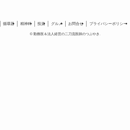
循環器
精神科
投資
グルメ
お問合せ
プライバシーポリシー
©
勤務医＆法人経営の二刀流医師のつぶやき.